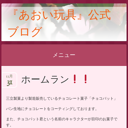
『あおい玩具』公式
ブログ
メニュー
コ
ホームラン
12月
ン
31
テ
ン
三立製菓より製造販売しているチョコレート菓子「チョコバット」
ツ
へ
パン生地にチョコレートをコーティングしております。
ス
また、チョコバット君という名前のキャラクターが目印のお菓子で
キ
す。