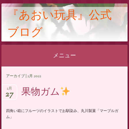
『あおい玩具』公式
ブログ
メニュー
コ
アーカイブ | 2月 2022
ン
テ
果物ガム
2月
27
ン
ツ
へ
四角い箱にフルーツのイラストでお馴染み、丸川製菓「マーブルガ
ス
ム」
キ