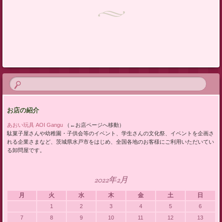
投稿ナビゲーション
お店の紹介
あおい玩具 AOI Gangu
（←お店ページへ移動）
駄菓子屋さんや幼稚園・子供会等のイベント、学生さんの文化祭、イベントを企画さ
れる企業さまなど、茨城県水戸市をはじめ、全国各地のお客様にご利用いただいてい
る卸問屋です。
2022年2月
月
火
水
木
金
土
日
1
2
3
4
5
6
7
8
9
10
11
12
13